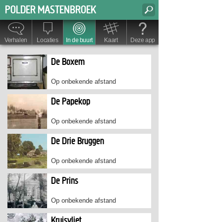
Overslaan en naar de algemene inhoud gaan
Zoeken
Zoekveld
6
POLDER MASTENBROEK
1
2
3
4
5
Verhalen
Locaties
In de buurt
Kaart
Deze app
De Boxem
Op onbekende afstand
De Papekop
Op onbekende afstand
De Drie Bruggen
Op onbekende afstand
De Prins
Op onbekende afstand
Kruisvliet